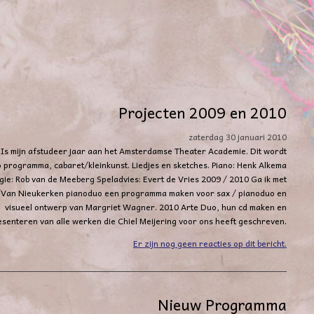
Projecten 2009 en 2010
zaterdag 30 januari 2010
s mijn afstudeer jaar aan het Amsterdamse Theater Academie. Dit wordt
o programma, cabaret/kleinkunst. Liedjes en sketches. Piano: Henk Alkema
gie: Rob van de Meeberg Speladvies: Evert de Vries 2009 / 2010 Ga ik met
Van Nieukerken pianoduo een programma maken voor sax / pianoduo en
visueel ontwerp van Margriet Wagner. 2010 Arte Duo, hun cd maken en
esenteren van alle werken die Chiel Meijering voor ons heeft geschreven.
Er zijn nog geen reacties op dit bericht.
Nieuw Programma