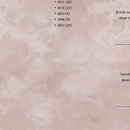
+
2011 (20)
+
2010 (13)
Ik heb n
+
2009 (6)
vloer 
+
2008 (9)
+
2007 (19)
Vanaf
doen.