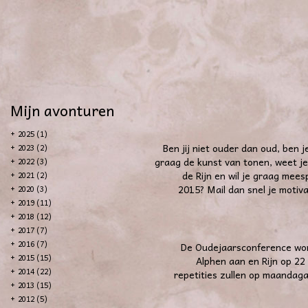
Mijn avonturen
+
2025 (1)
Ben jij niet ouder dan oud, ben j
+
2023 (2)
graag de kunst van tonen, weet je 
+
2022 (3)
de Rijn en wil je graag mee
+
2021 (2)
2015? Mail dan snel je motiva
+
2020 (3)
+
2019 (11)
+
2018 (12)
+
2017 (7)
+
2016 (7)
De Oudejaarsconference wor
+
2015 (15)
Alphen aan en Rijn op 22
+
2014 (22)
repetities zullen op maandag
+
2013 (15)
+
2012 (5)