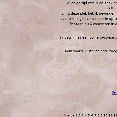
Al enige tijd was ik op zoek n
cultu
En ja deze plek heb ik gevonden
daar een eigen concertserie op te
Er staan nu 6 concerten in 
Ik begin met een zomers-concert 
Kom vooral luisteren naar
toeg
Er
Vorige
1
2
3
4
5
6
7
8
9
10
11
1