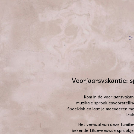
Er
Voorjaarsvakantie: s
Kom in de voorjaarsvakant
muzikale sprookjesvoorstellin
Speelklok en laat je meevoeren m
leuk
Het verhaal van deze
familie
bekende 18
de
-eeuwse sprookje