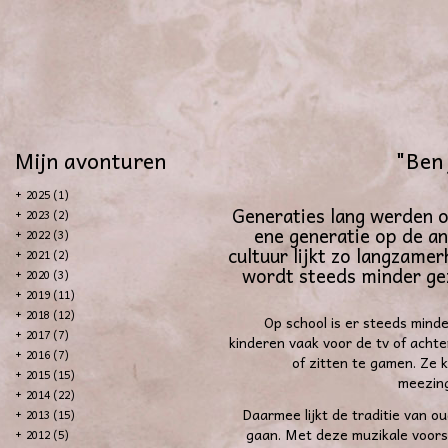
Mijn avonturen
"Ben 
+
2025 (1)
Generaties lang werden o
+
2023 (2)
ene generatie op de a
+
2022 (3)
cultuur lijkt zo langzame
+
2021 (2)
wordt steeds minder ge
+
2020 (3)
+
2019 (11)
+
2018 (12)
Op school is er steeds mind
+
2017 (7)
kinderen vaak voor de tv of achter
+
2016 (7)
of zitten te gamen. Ze k
+
2015 (15)
meezing
+
2014 (22)
Daarmee lijkt de traditie van ou
+
2013 (15)
gaan. Met deze muzikale voorst
+
2012 (5)