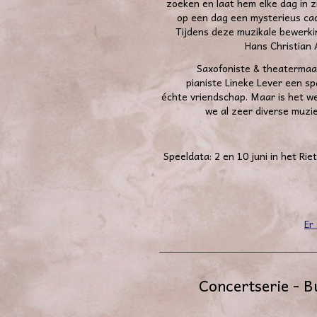
zoeken en laat hem elke dag in zi
op een dag een mysterieus cad
Tijdens deze muzikale bewerk
Hans Christian 
Saxofoniste & theatermaa
pianiste Lineke Lever een s
échte vriendschap. Maar is het w
we al zeer diverse muz
Speeldata: 2 en 10 juni in het Ri
Er
Concertserie - B